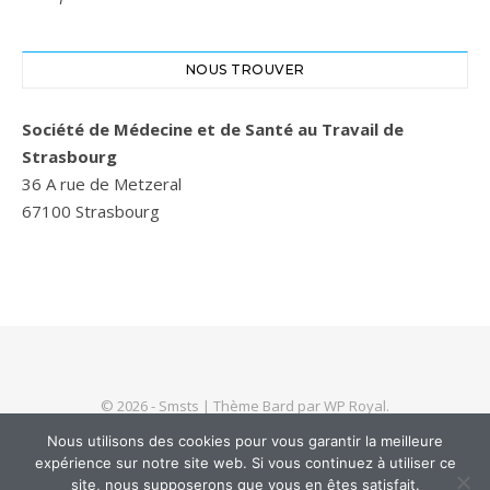
NOUS TROUVER
Société de Médecine et de Santé au Travail de
Strasbourg
36 A rue de Metzeral
67100 Strasbourg
© 2026 - Smsts |
Thème Bard par
WP Royal
.
Nous utilisons des cookies pour vous garantir la meilleure
expérience sur notre site web. Si vous continuez à utiliser ce
HAUT DE PAGE
site, nous supposerons que vous en êtes satisfait.